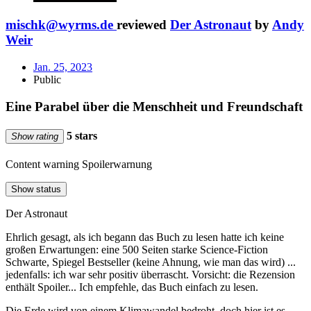
mischk@wyrms.de
reviewed
Der Astronaut
by
Andy
Weir
Jan. 25, 2023
Public
Eine Parabel über die Menschheit und Freundschaft
5 stars
Show rating
Content warning
Spoilerwarnung
Show status
Der Astronaut
Ehrlich gesagt, als ich begann das Buch zu lesen hatte ich keine
großen Erwartungen: eine 500 Seiten starke Science-Fiction
Schwarte, Spiegel Bestseller (keine Ahnung, wie man das wird) ...
jedenfalls: ich war sehr positiv überrascht. Vorsicht: die Rezension
enthält Spoiler... Ich empfehle, das Buch einfach zu lesen.
Die Erde wird von einem Klimawandel bedroht, doch hier ist es