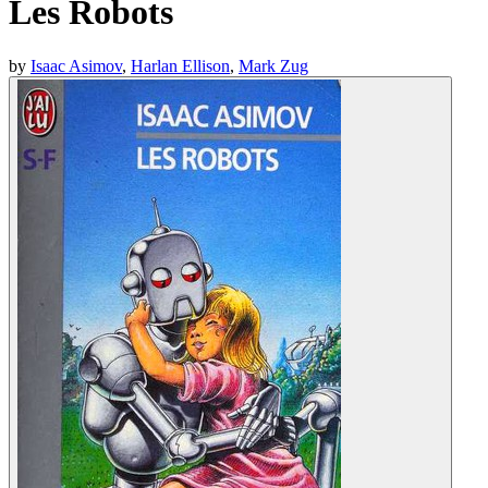
Les Robots
by
Isaac Asimov
,
Harlan Ellison
,
Mark Zug